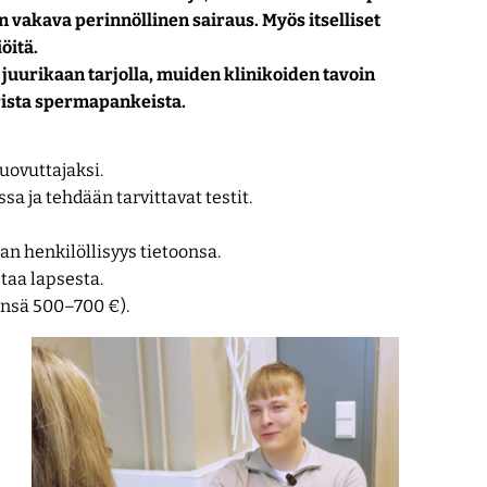
kin vakava perinnöllinen sairaus. Myös itselliset
iöitä.
e juurikaan tarjolla, muiden klinikoiden tavoin
ista spermapankeista.
luovuttajaksi.
 ja tehdään tarvittavat testit.
an henkilöllisyys tietoonsa.
taa lapsesta.
ensä 500–700 €).