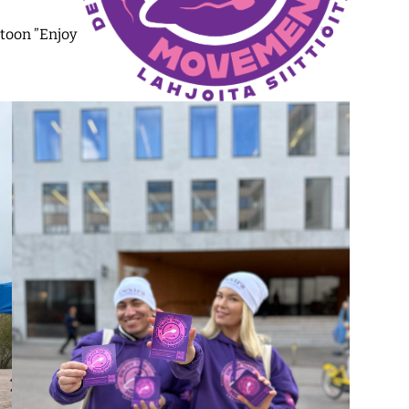
toon ”Enjoy