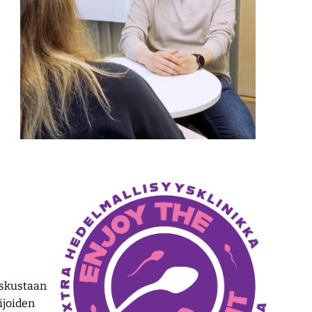
eskustaan
ijoiden