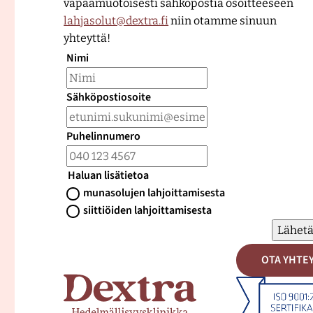
vapaamuotoisesti sähköpostia osoitteeseen
lahjasolut@dextra.fi
niin otamme sinuun
yhteyttä!
Nimi
Sähköpostiosoite
Puhelinnumero
Haluan lisätietoa
munasolujen lahjoittamisesta
siittiöiden lahjoittamisesta
Lähet
E
OTA YHTE
t
u
s