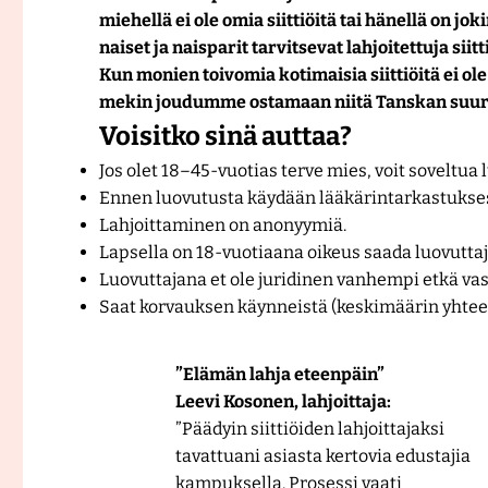
i
miehellä ei ole omia siittiöitä tai hänellä on jo
n
naiset ja naisparit tarvitsevat lahjoitettuja siitt
i
Kun monien toivomia kotimaisia siittiöitä ei ol
k
mekin joudumme ostamaan niitä Tanskan suur
k
Voisitko sinä auttaa?
a
Jos olet 18–45-vuotias terve mies, voit soveltua 
Ennen luovutusta käydään lääkärintarkastuksessa
Lahjoittaminen on anonyymiä.
Lapsella on 18-vuotiaana oikeus saada luovuttaj
Luovuttajana et ole juridinen vanhempi etkä vas
Saat korvauksen käynneistä (keskimäärin yhte
”Elämän lahja eteenpäin”
Leevi Kosonen, lahjoittaja:
”Päädyin siittiöiden lahjoittajaksi
tavattuani asiasta kertovia edustajia
kampuksella. Prosessi vaati