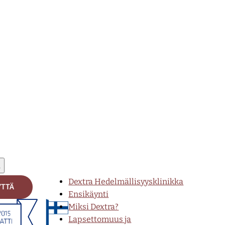
ä
Dextra Hedelmällisyysklinikka
YTTÄ
Ensikäynti
Miksi Dextra?
Lapsettomuus ja