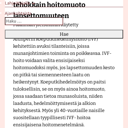
Lahjoittajalle
tehokkain hoitomuoto
r
a
Ajankohtaista
lapsettomuuteen
H
Haku:
Kun tuloksia tulee, voit selata niitä nuolinäppäimillä ylös 
Maailman yleisimmin käytetty
e
hedelmöityshoito
on myös tehokkain.
d
Alunperin koeputkihedelmyshoito (IVF)
e
kehitettiin avuksi tilanteisiin, joissa
l
munanjohtimien toiminta on poikkeavaa. IVF-
m
hoito voidaan valita ensisijaiseksi
ä
hoitomuodoksi myös, jos lapsettomuuden kesto
l
on pitkä tai siemennesteen laatu on
l
heikentynyt. Koeputkihedelmöitys on paitsi
i
tuloksellisin, se on myös ainoa hoitomuoto,
s
jossa saadaan tietoa munasoluista, niiden
y
laadusta, hedelmöittymisestä ja alkion
y
kehityksestä. Myös yli 40-vuotiaille naisille
s
suositellaan tyypillisesti IVF- hoitoa
k
ensisijaisena hoitomenetelmänä.
l