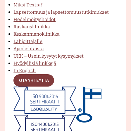
e
T
t
Miksi Dextra?
d
Lapsettomuus ja lapsettomuustutkimukset
e
Hedelmöityshoidot
l
b
u
a
Raskausklinikka
m
Keskenmenoklinikka
ä
Lahjoittajalle
l
o
b
g
Ajankohtaista
l
UKK – Usein kysytyt kysymykset
i
Hyödyllisiä linkkejä
s
o
e
r
In English
y
y
OTA YHTEYTTÄ
s
k
-
a
k
l
i
-
k
m
n
i
k