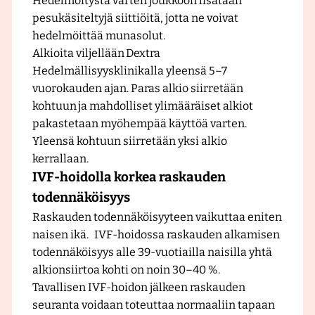
Hedelmöitystä varten joukkoon lisätään
pesukäsiteltyjä siittiöitä, jotta ne voivat
hedelmöittää munasolut.
Alkioita viljellään Dextra
Hedelmällisyysklinikalla yleensä 5–7
vuorokauden ajan. Paras alkio siirretään
kohtuun ja mahdolliset ylimääräiset alkiot
pakastetaan myöhempää käyttöä varten.
Yleensä kohtuun siirretään yksi alkio
kerrallaan.
IVF-hoidolla korkea raskauden
todennäköisyys
Raskauden todennäköisyyteen vaikuttaa eniten
naisen ikä. IVF-hoidossa raskauden alkamisen
todennäköisyys alle 39-vuotiailla naisilla yhtä
alkionsiirtoa kohti on noin 30–40 %.
Tavallisen IVF-hoidon jälkeen raskauden
seuranta voidaan toteuttaa normaaliin tapaan