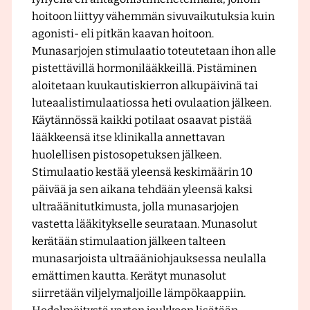
hoitoon liittyy vähemmän sivuvaikutuksia kuin
agonisti- eli pitkän kaavan hoitoon.
Munasarjojen stimulaatio toteutetaan ihon alle
pistettävillä hormonilääkkeillä. Pistäminen
aloitetaan kuukautiskierron alkupäivinä tai
luteaalistimulaatiossa heti ovulaation jälkeen.
Käytännössä kaikki potilaat osaavat pistää
lääkkeensä itse klinikalla annettavan
huolellisen pistosopetuksen jälkeen.
Stimulaatio kestää yleensä keskimäärin 10
päivää ja sen aikana tehdään yleensä kaksi
ultraäänitutkimusta, jolla munasarjojen
vastetta lääkitykselle seurataan. Munasolut
kerätään stimulaation jälkeen talteen
munasarjoista ultraääniohjauksessa neulalla
emättimen kautta. Kerätyt munasolut
siirretään viljelymaljoille lämpökaappiin.