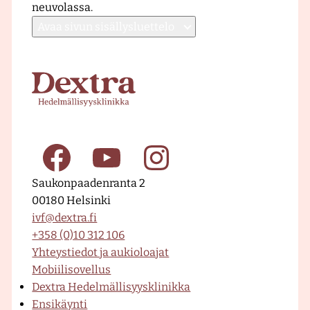
neuvolassa.
Avaa
sivun sisällysluettelo
E
t
u
s
i
v
u
F
Y
I
–
Saukonpaadenranta 2
D
00180 Helsinki
e
a
o
n
ivf@dextra.fi
x
+358 (0)10 312 106
t
Yhteystiedot ja aukioloajat
r
c
u
s
Mobiilisovellus
a
Dextra Hedelmällisyysklinikka
H
Ensikäynti
e