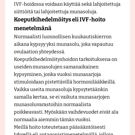
IVF-hoidossa voidaan käyttää sekä lahjoitettuja
i
siittiöitä tai lahjoitettuja munasoluja.
n
Koeputkihedelmöitys eli IVF-hoito
i
k
menetelmänä
k
Normaalisti luonnollisen kuukautiskierron
a
aikana kypsyy yksi munasolu, joka vapautuu
ovulaation yhteydessä.
Koeputkihedelmöityshoidon tarkoituksena on
useiden munasolujen samanaikainen
kypsyminen, jonka vuoksi munasarjoja
stimuloidaan pistettävillä hormonilääkkeillä.
Vaikka useita munasoluja kypsytetäänkin
samalla kertaa, se ei vaikuta munasarjojen
munasoluvarastoihin normaalista
poikkeavasti. Myöskään vaihdevuodet eivät ala
normaalia aiemmin tämän vuoksi.
Meillä hoito toteutetaan pääsääntöisesti
lyhyellä eli antagonistimenetelmällä, jolloin