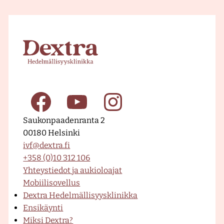
E
t
u
s
i
v
u
F
Y
I
–
Saukonpaadenranta 2
D
00180 Helsinki
e
a
o
n
ivf@dextra.fi
x
+358 (0)10 312 106
t
Yhteystiedot ja aukioloajat
r
c
u
s
Mobiilisovellus
a
Dextra Hedelmällisyysklinikka
H
Ensikäynti
e
e
T
t
Miksi Dextra?
d