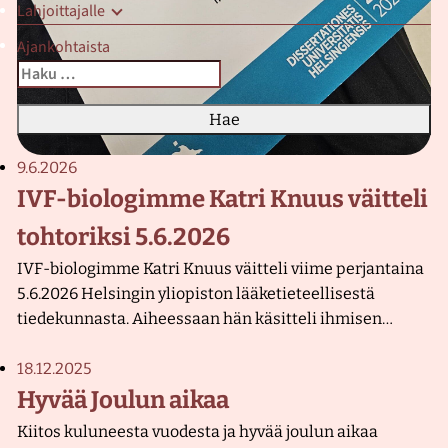
Lahjoittajalle
r
a
Ajankohtaista
H
Haku:
Kun tuloksia tulee, voit selata niitä nuolinäppäimillä ylös 
e
d
e
l
9.6.2026
m
IVF-biologimme Katri Knuus väitteli
ä
tohtoriksi 5.6.2026
l
l
IVF-biologimme Katri Knuus väitteli viime perjantaina
i
5.6.2026 Helsingin yliopiston lääketieteellisestä
s
tiedekunnasta. Aiheessaan hän käsitteli ihmisen…
y
y
18.12.2025
s
Hyvää Joulun aikaa
k
Kiitos kuluneesta vuodesta ja hyvää joulun aikaa
l