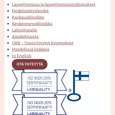
Lapsettomuus ja lapsettomuustutkimukset
e
Hedelmöityshoidot
l
b
u
a
Raskausklinikka
m
Keskenmenoklinikka
ä
Lahjoittajalle
l
o
b
g
Ajankohtaista
l
UKK – Usein kysytyt kysymykset
i
Hyödyllisiä linkkejä
s
o
e
r
In English
y
y
OTA YHTEYTTÄ
s
k
-
a
k
l
i
-
k
m
n
i
k
k