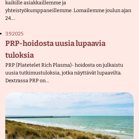
kaikille asiakkaillemme ja
i
yhteistyökumppaneillemme. Lomailemme joulun ajan
n
24….
i
k
3.9.2025
k
PRP-hoidosta uusia lupaavia
a
tuloksia
PRP (Platetelet Rich Plasma)- hoidosta on julkaistu
uusia tutkimustuloksia, jotka näyttävät lupaavilta.
Dextrassa PRP on…