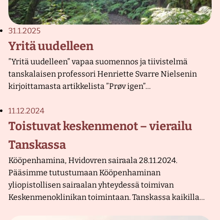
31.1.2025
Yritä uudelleen
”Yritä uudelleen” vapaa suomennos ja tiivistelmä
tanskalaisen professori Henriette Svarre Nielsenin
kirjoittamasta artikkelista ”Prøv igen”…
11.12.2024
Toistuvat keskenmenot – vierailu
Tanskassa
Kööpenhamina, Hvidovren sairaala 28.11.2024.
Pääsimme tutustumaan Kööpenhaminan
yliopistollisen sairaalan yhteydessä toimivan
Keskenmenoklinikan toimintaan. Tanskassa kaikilla…