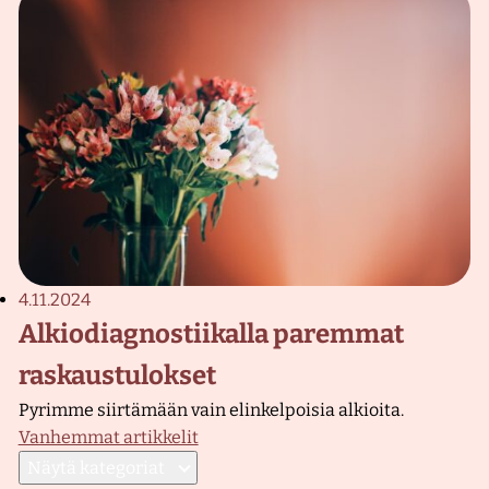
4.11.2024
Alkiodiagnostiikalla paremmat
raskaustulokset
Pyrimme siirtämään vain elinkelpoisia alkioita.
Vanhemmat artikkelit
Artikkelien
Näytä
kategoriat
selaus