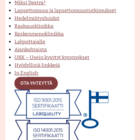
e
T
t
Miksi Dextra?
d
i
Lapsettomuus ja lapsettomuustutkimukset
e
n
Hedelmöityshoidot
l
i
b
u
a
Raskausklinikka
m
k
Keskenmenoklinikka
ä
k
Lahjoittajalle
l
a
o
b
g
Ajankohtaista
l
UKK – Usein kysytyt kysymykset
i
Hyödyllisiä linkkejä
s
o
e
r
In English
y
y
OTA YHTEYTTÄ
s
k
-
a
k
l
i
-
k
m
n
i
k